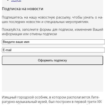
Подписка на новости
Под­пи­ши­тесь на на­шу но­вост­ную рас­сыл­ку, что­бы узнать о на­
ших по­след­них но­во­стях и спе­ци­аль­ных ме­ро­при­я­ти­ях.
По­жа­луй­ста, за­пол­ни­те фор­мы для под­пис­ки, из­ме­не­ния Ва­шей
ин­фор­ма­ции или от­ме­ны под­пис­ки
Изящ­ный го­род­ской особ­няк, в ко­то­ром рас­по­ла­га­ет­ся Ли­те­
ра­тур­но-му­зы­каль­ный му­зей, был по­стро­ен в пер­вой тре­ти XIX