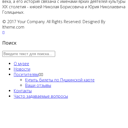
ве­ка, а его ис­то­рия свя­за­на с име­на­ми яр­ких де­я­те­лей куль­ту­ры
XIX сто­ле­тия - кня­зей Ни­ко­лая Бо­ри­со­ви­ча и Юрия Ни­ко­ла­е­ви­ча
Го­ли­цы­ных.
© 2017 Your Company. All Rights Reserved. Designed By
ltheme.com
Поиск
О музее
Новости
Посетителям
Купить билеты по Пушкинской карте
Ваши отзывы
Контакты
Часто задаваемые вопросы