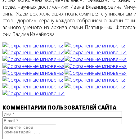
тру­де, на­уч­ных до­сти­же­ни­ях Ива­на Вла­ди­ми­ро­ви­ча Ми­чу­
ри­на. Ждем вех же­ла­ю­щих по­зна­ко­мить­ся с уни­каль­ным и
столь до­ро­гим серд­цу каж­до­го со­бра­ни­ем о жиз­ни ге­ни­
аль­но­го уче­но­го из ар­хи­ва се­мьи Пла­ти­ци­ных. Фо­то­гра­
фии Ва­ди­ма Из­май­ло­ва.
КОММЕНТАРИИ ПОЛЬЗОВАТЕЛЕЙ САЙТА