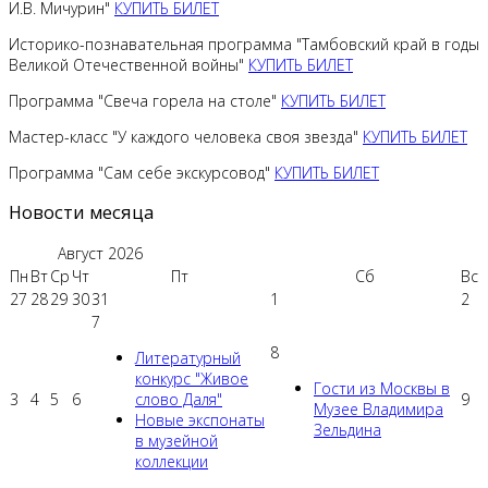
И.В. Мичурин"
КУПИТЬ БИЛЕТ
Историко-познавательная программа "Тамбовский край в годы
Великой Отечественной войны"
КУПИТЬ БИЛЕТ
Программа "Свеча горела на столе"
КУПИТЬ БИЛЕТ
Мастер-класс "У каждого человека своя звезда"
КУПИТЬ БИЛЕТ
Программа "Сам себе экскурсовод"
КУПИТЬ БИЛЕТ
Новости месяца
Август
2026
Пн
Вт
Ср
Чт
Пт
Сб
Вс
27
28
29
30
31
1
2
7
8
Литературный
конкурс "Живое
Гости из Москвы в
3
4
5
6
слово Даля"
9
Музее Владимира
Новые экспонаты
Зельдина
в музейной
коллекции