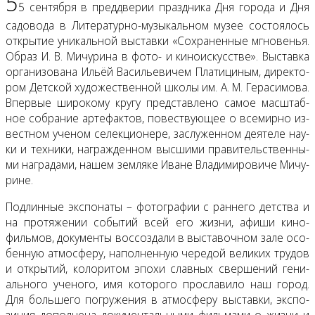
5
5 сен­тяб­ря в пред­две­рии празд­ни­ка Дня го­ро­да и Дня
са­до­во­да в Ли­те­ра­тур­но-му­зы­каль­ном му­зее со­сто­я­лось
от­кры­тие уни­каль­ной вы­став­ки «Со­хра­нен­ные мгно­ве­нья.
Об­раз И. В. Ми­чу­ри­на в фо­то- и ки­но­ис­кус­стве». Вы­став­ка
ор­га­ни­зо­ва­на Ильёй Ва­си­лье­ви­чем Пла­ти­ци­ным, ди­рек­то­
ром Дет­ской ху­до­же­ствен­ной шко­лы им. А. М. Ге­ра­си­мо­ва.
Впер­вые ши­ро­ко­му кру­гу пред­став­ле­но са­мое мас­штаб­
ное со­бра­ние ар­те­фак­тов, по­вест­ву­ю­щее о все­мир­но из­
вест­ном уче­ном се­лек­ци­о­не­ре, за­слу­жен­ном де­я­те­ле на­у­
ки и тех­ни­ки, на­граж­ден­ном выс­ши­ми пра­ви­тель­ствен­ны­
ми на­гра­да­ми, на­шем зем­ля­ке Иване Вла­ди­ми­ро­ви­че Ми­чу­
рине.
Под­лин­ные экс­по­на­ты – фо­то­гра­фии с ран­не­го дет­ства и
на про­тя­же­нии со­бы­тий всей его жиз­ни, афи­ши ки­но­
филь­мов, до­ку­мен­ты вос­со­зда­ли в вы­ста­воч­ном за­ле осо­
бен­ную ат­мо­сфе­ру, на­пол­нен­ную че­ре­дой ве­ли­ких тру­дов
и от­кры­тий, ко­ло­ри­том эпо­хи слав­ных свер­ше­ний ге­ни­
аль­но­го уче­но­го, имя ко­то­ро­го про­сла­ви­ло наш го­род.
Для боль­ше­го по­гру­же­ния в ат­мо­сфе­ру вы­став­ки, экс­по­
зи­ция до­пол­не­на до­ку­мен­таль­ны­ми филь­ма­ми о жиз­ни и