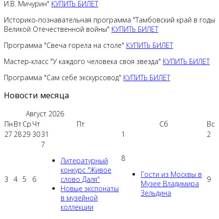
И.В. Мичурин"
КУПИТЬ БИЛЕТ
Историко-познавательная программа "Тамбовский край в годы
Великой Отечественной войны"
КУПИТЬ БИЛЕТ
Программа "Свеча горела на столе"
КУПИТЬ БИЛЕТ
Мастер-класс "У каждого человека своя звезда"
КУПИТЬ БИЛЕТ
Программа "Сам себе экскурсовод"
КУПИТЬ БИЛЕТ
Новости месяца
Август
2026
Пн
Вт
Ср
Чт
Пт
Сб
Вс
27
28
29
30
31
1
2
7
8
Литературный
конкурс "Живое
Гости из Москвы в
3
4
5
6
слово Даля"
9
Музее Владимира
Новые экспонаты
Зельдина
в музейной
коллекции