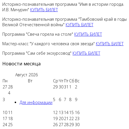
Историко-познавательная программа "Имя в истории города.
И.В. Мичурин"
КУПИТЬ БИЛЕТ
Историко-познавательная программа "Тамбовский край в годы
Великой Отечественной войны"
КУПИТЬ БИЛЕТ
Программа "Свеча горела на столе"
КУПИТЬ БИЛЕТ
Мастер-класс "У каждого человека своя звезда"
КУПИТЬ БИЛЕТ
Программа "Сам себе экскурсовод"
КУПИТЬ БИЛЕТ
Новости месяца
Август
2026
Пн
Вт
Ср
Чт
Пт
Сб
Вс
27
28
29
30
31
1
2
4
3
5
6
7
8
9
Для информации
10
11
12
13
14
15
16
17
18
19
20
21
22
23
24
25
26
27
28
29
30