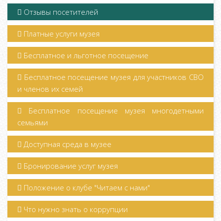
Отзывы посетителей
Платные услуги музея
Бесплатное и льготное посещение
Бесплатное посещение музея для участников СВО
и членов их семей
Бесплатное посещение музея многодетными
семьями
Доступная среда в музее
Бронирование услуг музея
Положение о клубе "Читаем с нами"
Что нужно знать о коррупции