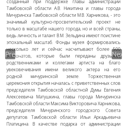
созданный при поддержке главы администрации
Тамбовской области А.В. Никитина и главы города
Мичуринска Тамбовской области М.В. Харникова, - это
значимый культурно-просветительский проект не
только в масштабе нашего города, но и всей страны,
ведь личность и талант В.М. Зельдина имеют поистине
эпохальный масштаб. Фонды музея формировались
несколько лет и сейчас насчитывают более 500
Previous
Next
экспонатов, которые были переданы друзьями,
родственниками и коллегами артиста на благо
увековечивания имени великого актера на его
родной мичуринской земле. Торжественная
церемония открытия началась с приветственных слов
председателя Тамбовской областной Думы Евгения
Алексеевича Матушкина, главы города Мичуринска
Тамбовской области Максима Викторовича Харникова,
председателя Мичуринского городского Совета
депутатов Тамбовской области Ильи Аркадьевича
Платицина. В качестве подарка от администрации