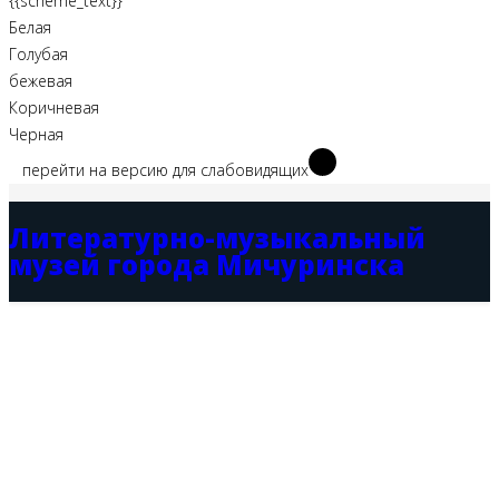
{{scheme_text}}
Белая
Голубая
бежевая
Коричневая
Черная
перейти на версию для слабовидящих
Литературно-музыкальный
музей города Мичуринска
О МУЗЕЕ
НОВОСТИ
ПОСЕТИТЕЛЯМ
КОНТАКТЫ
ЧАСТО ЗАДАВАЕМЫЕ ВОПРОСЫ