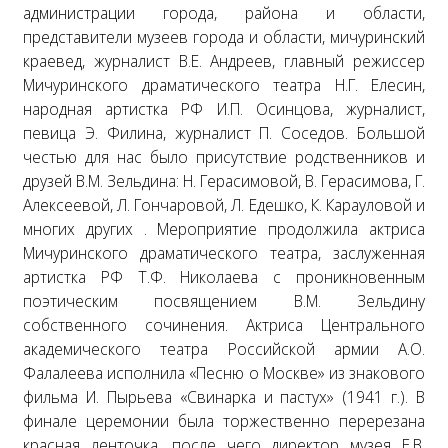
администрации города, района и области,
представители музеев города и области, мичуринский
краевед, журналист В.Е. Андреев, главный режиссер
Мичуринского драматического театра Н.Г. Елесин,
народная артистка РФ И.П. Осинцова, журналист,
певица Э. Филина, журналист П. Соседов. Большой
честью для нас было присутствие родственников и
друзей В.М. Зельдина: Н. Герасимовой, В. Герасимова, Г.
Алексеевой, Л. Гончаровой, Л. Едешко, К. Карауловой и
многих других . Мероприятие продолжила актриса
Мичуринского драматического театра, заслуженная
артистка РФ Т.Ф. Николаева с проникновенным
поэтическим посвящением В.М. Зельдину
собственного сочинения. Актриса Центрального
академического театра Российской армии А.О.
Фалалеева исполнила «Песню о Москве» из знакового
фильма И. Пырьева «Свинарка и пастух» (1941 г.). В
финале церемонии была торжественно перерезана
красная ленточка, после чего директор музея Е.В.