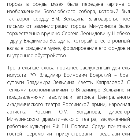
города в фонды музея была передана картина с
изображением Боголюбского собора, который был
так дорог сердцу В.М. Зельдина. Благодарственное
письмо от администрации города Мичуринска было
торжественно вручено Сергею Леонидовичу Шебеко
- другу Владимира Зельдина, который внес огромный
вклад в создание музея, формирование его фондов и
внутреннее обустройство.
Трогательные слова произнес заслуженный деятель
искусств РФ Владимир Ефимович Боярский – брат
супруги Владимира Зельдина Иветты Капраловой. С
теплыми воспоминаниями о Владимире Зельдине и
поздравлениями выступили актриса Центрального
академического театра Российской армии, народная
артистка России О.М. Богданова, директор
Мичуринского драматического театра, заслуженный
работник культуры РФ Г.Н. Попова. Среди почетных
гостей церемонии присутствовали представители